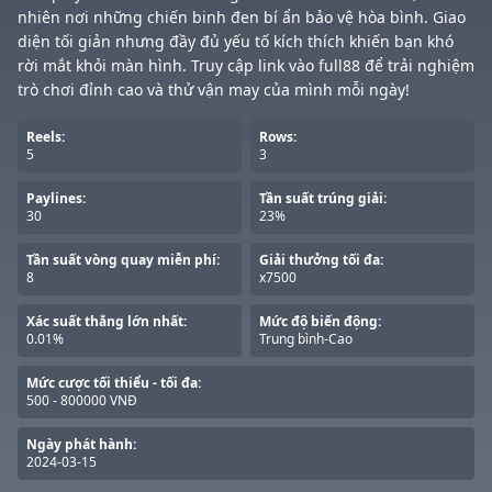
nhiên nơi những chiến binh đen bí ẩn bảo vệ hòa bình. Giao
diện tối giản nhưng đầy đủ yếu tố kích thích khiến bạn khó
rời mắt khỏi màn hình. Truy cập link vào full88 để trải nghiệm
trò chơi đỉnh cao và thử vận may của mình mỗi ngày!
Reels:
Rows:
5
3
Paylines:
Tần suất trúng giải:
30
23%
Tần suất vòng quay miễn phí:
Giải thưởng tối đa:
8
x7500
Xác suất thắng lớn nhất:
Mức độ biến động:
0.01%
Trung bình-Cao
Mức cược tối thiểu - tối đa:
500 - 800000 VNĐ
Ngày phát hành:
2024-03-15