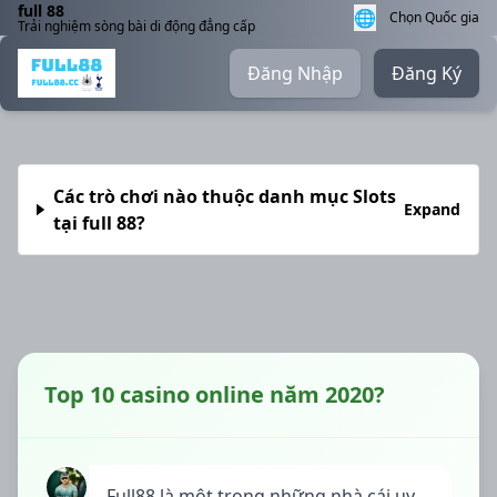
full 88
🌐
Chọn Quốc gia
Trải nghiệm sòng bài di động đẳng cấp
Đăng Nhập
Đăng Ký
Các trò chơi nào thuộc danh mục Slots
Expand
tại full 88?
Top 10 casino online năm 2020?
Full88 là một trong những nhà cái uy