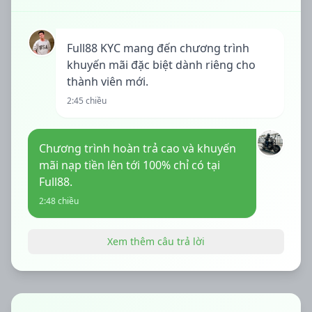
Full88 KYC mang đến chương trình
khuyến mãi đặc biệt dành riêng cho
thành viên mới.
2:45 chiều
Chương trình hoàn trả cao và khuyến
mãi nạp tiền lên tới 100% chỉ có tại
Full88.
2:48 chiều
Xem thêm câu trả lời