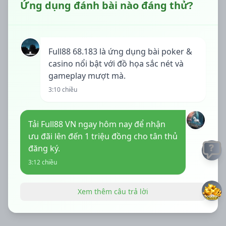
Ứng dụng đánh bài nào đáng thử?
Full88 68.183 là ứng dụng bài poker &
casino nổi bật với đồ họa sắc nét và
gameplay mượt mà.
3:10 chiều
Tải Full88 VN ngay hôm nay để nhận
ưu đãi lên đến 1 triệu đồng cho tân thủ
đăng ký.
3:12 chiều
Xem thêm câu trả lời